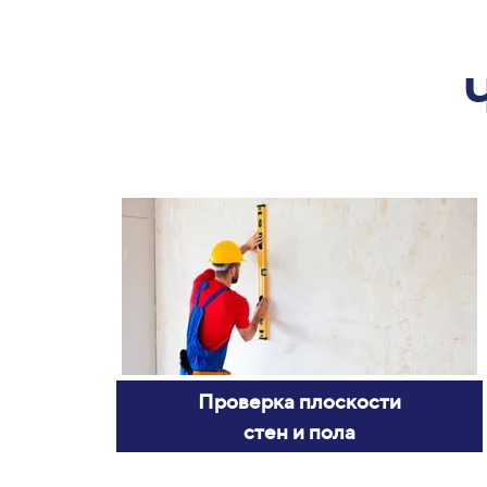
Проверка плоскости
стен и пола