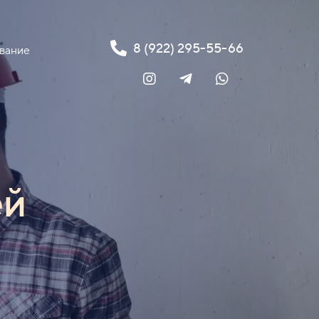
8 (922) 295-55-66
вание
ей