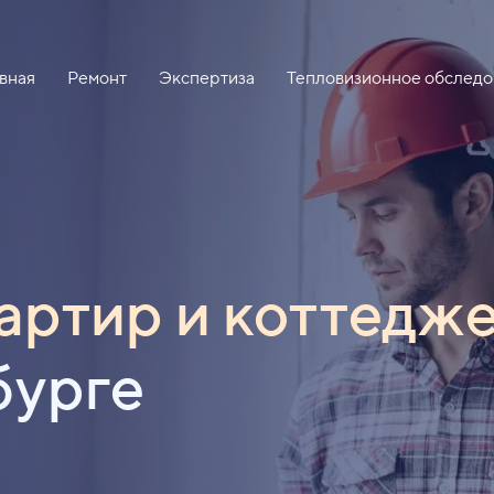
вная
Ремонт
Экспертиза
Тепловизионное обследо
артир и коттедж
бурге