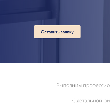
Оставить заявку
Выполним профессиона
С детальной фи